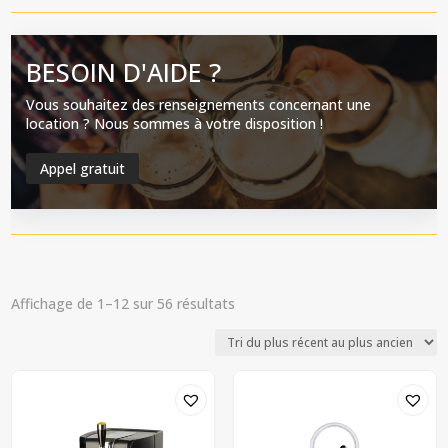
BESOIN D'AIDE ?
Vous souhaitez des renseignements concernant une
location ? Nous sommes à votre disposition !
Appel gratuit
Trié
Affichage de 1–12 sur 56 résultats
du
plus
récent
au
plus
ancien