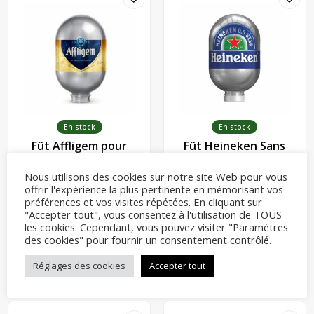
En stock
En stock
Fût Affligem pour
Fût Heineken Sans
tireuse Blade
Alcool pour tireuse
Blade
Nous utilisons des cookies sur notre site Web pour vous
offrir l'expérience la plus pertinente en mémorisant vos
Fût de bière Blade
Fût de bière Blade
préférences et vos visites répétées. En cliquant sur
"Accepter tout", vous consentez à l'utilisation de TOUS
75,00
€
75,00
€
les cookies. Cependant, vous pouvez visiter "Paramètres
des cookies" pour fournir un consentement contrôlé.
Ajouter au panier
Ajouter au panier
Réglages des cookies
Accepter tout